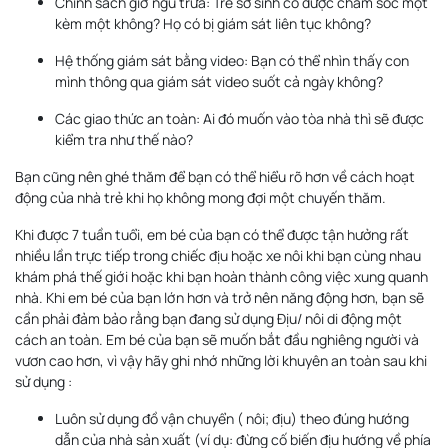
Chính sách giờ ngủ trưa: Trẻ sơ sinh có được chăm sóc một
kèm một không? Họ có bị giám sát liên tục không?
Hệ thống giám sát bằng video: Bạn có thể nhìn thấy con
mình thông qua giám sát video suốt cả ngày không?
Các giao thức an toàn: Ai đó muốn vào tòa nhà thì sẽ được
kiểm tra như thế nào?
Bạn cũng nên ghé thăm để bạn có thể hiểu rõ hơn về cách hoạt
động của nhà trẻ khi họ không mong đợi một chuyến thăm.
Khi được 7 tuần tuổi, em bé của bạn có thể được tận hưởng rất
nhiều lần trực tiếp trong chiếc địu hoặc xe nôi khi bạn cùng nhau
khám phá thế giới hoặc khi bạn hoàn thành công việc xung quanh
nhà. Khi em bé của bạn lớn hơn và trở nên năng động hơn, bạn sẽ
cần phải đảm bảo rằng bạn đang sử dụng Địu/ nôi di động một
cách an toàn. Em bé của bạn sẽ muốn bắt đầu nghiêng người và
vươn cao hơn, vì vậy hãy ghi nhớ những lời khuyên an toàn sau khi
sử dụng :
Luôn sử dụng đồ vận chuyển ( nôi; địu) theo đúng hướng
dẫn của nhà sản xuất (ví dụ: đừng cố biến địu hướng về phía