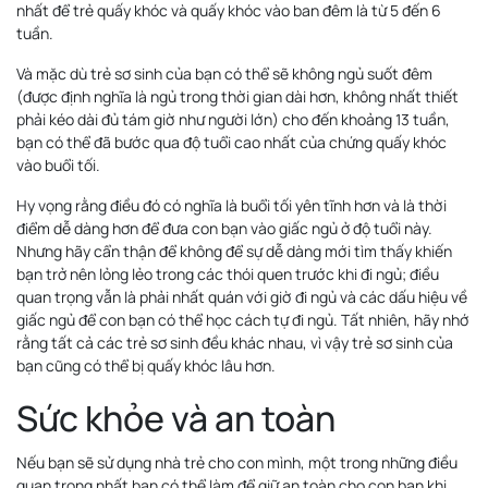
nhất để trẻ quấy khóc và quấy khóc vào ban đêm là từ 5 đến 6
tuần.
Và mặc dù trẻ sơ sinh của bạn có thể sẽ không ngủ suốt đêm
(được định nghĩa là ngủ trong thời gian dài hơn, không nhất thiết
phải kéo dài đủ tám giờ như người lớn) cho đến khoảng 13 tuần,
bạn có thể đã bước qua độ tuổi cao nhất của chứng quấy khóc
vào buổi tối.
Hy vọng rằng điều đó có nghĩa là buổi tối yên tĩnh hơn và là thời
điểm dễ dàng hơn để đưa con bạn vào giấc ngủ ở độ tuổi này.
Nhưng hãy cẩn thận để không để sự dễ dàng mới tìm thấy khiến
bạn trở nên lỏng lẻo trong các thói quen trước khi đi ngủ; điều
quan trọng vẫn là phải nhất quán với giờ đi ngủ và các dấu hiệu về
giấc ngủ để con bạn có thể học cách tự đi ngủ. Tất nhiên, hãy nhớ
rằng tất cả các trẻ sơ sinh đều khác nhau, vì vậy trẻ sơ sinh của
bạn cũng có thể bị quấy khóc lâu hơn.
Sức khỏe và an toàn
Nếu bạn sẽ sử dụng nhà trẻ cho con mình, một trong những điều
quan trọng nhất bạn có thể làm để giữ an toàn cho con bạn khi