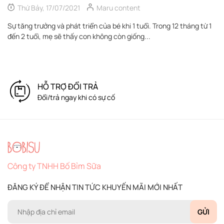
Thứ Bảy, 17/07/2021
Maru content
Sự tăng trưởng và phát triển của bé khi 1 tuổi. Trong 12 tháng từ 1
Nh
đến 2 tuổi, mẹ sẽ thấy con không còn giống...
mớ
HỖ TRỢ ĐỔI TRẢ
Đổi/trả ngay khi có sự cố
Công ty TNHH Bố Bỉm Sữa
ĐĂNG KÝ ĐỂ NHẬN TIN TỨC KHUYẾN MÃI MỚI NHẤT
GỬI