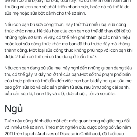
Bé vẫn có thể bị đầy hơi ở độ tuổi này. Nó có thể là hoàn toàn bình
thường và con bạn sẽ phát triển nhanh hơn, hoặc nó có thể là do
sữa mẹ hoặc sữa bột dành cho trẻ sơ sinh.
Nếu con bạn bú sữa công thức, hãy thử thử nhiều loại sữa công
thức khác nhau. Hệ tiêu hóa của con bạn có thể đã thay đổi kể từ
những ngày sơ sinh, vì vậy, có thể nên ghé thăm lại các nhãn hiệu
hoặc loại sữa công thức khác mà bạn đã thử trước đây mà không
thành công. Một loại sữa công thức không phù hợp với con bạn khi
được 2 tuần có thể chỉ có tác dụng ở tuần thứ 7.
Nếu con bạn đang bú sữa mẹ, hãy nghĩ đến những gì bạn đang tiêu
thụ có thể gây ra đầy hơi ở trẻ của bạn.Một số thủ phạm phổ biến
của thực phẩm có thể dẫn đến việc con bạn bị đầy hơi qua sữa mẹ
bao gồm sữa bò và các sản phẩm từ sữa, rau (như bông cải xanh ,
bắp cải, súp lơ, hành tây và ớt), dưa chuột, tỏi và sô cô la.
Ngủ
Tuần này cũng đánh dấu một cột mốc quan trọng về giấc ngủ đối
với nhiều trẻ sơ sinh. Theo một nghiên cứu được công bố vào năm
2011 trên tạp chí Archives of Disease in Childhood, độ tuổi cao