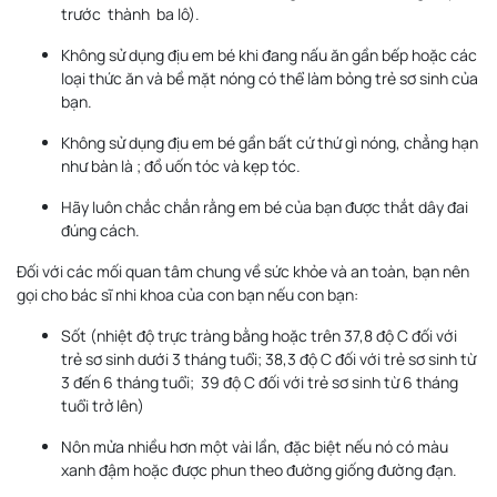
trước thành ba lô).
Không sử dụng địu em bé khi đang nấu ăn gần bếp hoặc các
loại thức ăn và bề mặt nóng có thể làm bỏng trẻ sơ sinh của
bạn.
Không sử dụng địu em bé gần bất cứ thứ gì nóng, chẳng hạn
như bàn là ; đồ uốn tóc và kẹp tóc.
Hãy luôn chắc chắn rằng em bé của bạn được thắt dây đai
đúng cách.
Đối với các mối quan tâm chung về sức khỏe và an toàn, bạn nên
gọi cho bác sĩ nhi khoa của con bạn nếu con bạn:
Sốt (nhiệt độ trực tràng bằng hoặc trên 37,8 độ C đối với
trẻ sơ sinh dưới 3 tháng tuổi; 38,3 độ C đối với trẻ sơ sinh từ
3 đến 6 tháng tuổi; 39 độ C đối với trẻ sơ sinh từ 6 tháng
tuổi trở lên)
Nôn mửa nhiều hơn một vài lần, đặc biệt nếu nó có màu
xanh đậm hoặc được phun theo đường giống đường đạn.