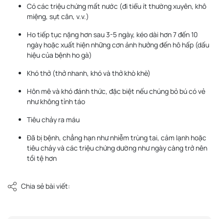
Có các triệu chứng mất nước (đi tiểu ít thường xuyên, khô
miệng, sụt cân, v.v.)
Ho tiếp tục nặng hơn sau 3-5 ngày, kéo dài hơn 7 đến 10
ngày hoặc xuất hiện những cơn ảnh hưởng đến hô hấp (dấu
hiệu của bệnh ho gà)
Khó thở (thở nhanh, khó và thở khò khè)
Hôn mê và khó đánh thức, đặc biệt nếu chúng bỏ bú có vẻ
như không tỉnh táo
Tiêu chảy ra máu
Đã bị bệnh, chẳng hạn như nhiễm trùng tai, cảm lạnh hoặc
tiêu chảy và các triệu chứng dường như ngày càng trở nên
tồi tệ hơn
Chia sẻ bài viết: