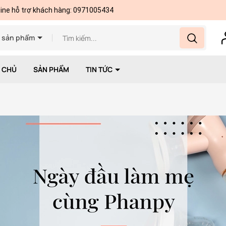
line hỗ trợ khách hàng:
0971005434
ả sản phẩm
 CHỦ
SẢN PHẨM
TIN TỨC