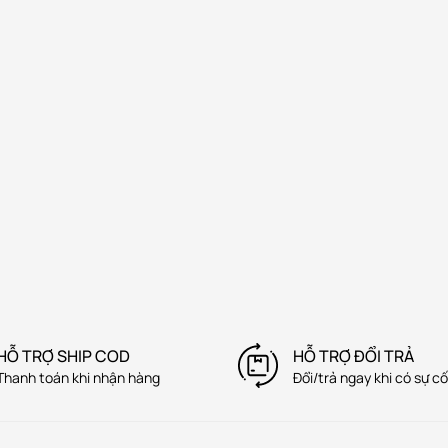
HỖ TRỢ SHIP COD
HỖ TRỢ ĐỔI TRẢ
Thanh toán khi nhận hàng
Đổi/trả ngay khi có sự cố