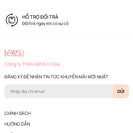
HỖ TRỢ ĐỔI TRẢ
Đổi/trả ngay khi có sự cố
Công ty TNHH Bố Bỉm Sữa
ĐĂNG KÝ ĐỂ NHẬN TIN TỨC KHUYẾN MÃI MỚI NHẤT
GỬI
CHÍNH SÁCH
HƯỚNG DẪN