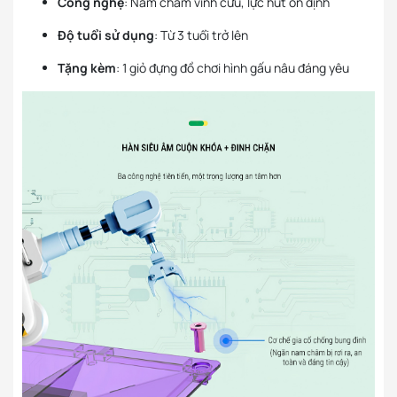
Công nghệ
: Nam châm vĩnh cửu, lực hút ổn định
Độ tuổi sử dụng
: Từ 3 tuổi trở lên
Tặng kèm
: 1 giỏ đựng đồ chơi hình gấu nâu đáng yêu