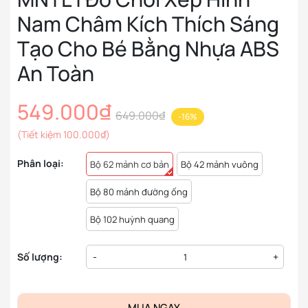
Nam Châm Kích Thích Sáng
Tạo Cho Bé Bằng Nhựa ABS
An Toàn
549.000₫
649.000₫
-16%
(Tiết kiệm
100.000₫
)
Phân loại:
Bộ 62 mảnh cơ bản
Bộ 42 mảnh vuông
Bộ 80 mảnh đường ống
Bộ 102 huỳnh quang
Số lượng:
-
+
MUA NGAY