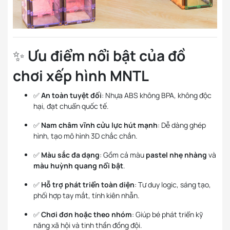
✨
Ưu điểm nổi bật của đồ
chơi xếp hình MNTL
✅
An toàn tuyệt đối
: Nhựa ABS không BPA, không độc
hại, đạt chuẩn quốc tế.
✅
Nam châm vĩnh cửu lực hút mạnh
: Dễ dàng ghép
hình, tạo mô hình 3D chắc chắn.
✅
Màu sắc đa dạng
: Gồm cả màu
pastel nhẹ nhàng
và
màu huỳnh quang nổi bật
.
✅
Hỗ trợ phát triển toàn diện
: Tư duy logic, sáng tạo,
phối hợp tay mắt, tính kiên nhẫn.
✅
Chơi đơn hoặc theo nhóm
: Giúp bé phát triển kỹ
năng xã hội và tinh thần đồng đội.