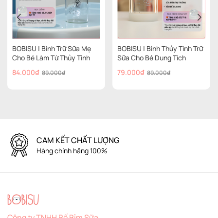
BOBISU | Bình Trữ Sữa Mẹ
BOBISU | Bình Thủy Tinh Trữ
Cho Bé Làm Từ Thủy Tinh
Sữa Cho Bé Dung Tích
Cao Cấp Dung Tích 260ml
150ml-180ml [Mua 2 Bình
84.000₫
79.000₫
89.000₫
89.000₫
[Mua 2 Bình Tặng Cổ Trắng,
Tặng Cổ Trắng, Ty, Nắp Đậy
Ty, Nắp Đậy Ty]
Ty]
CAM KẾT CHẤT LƯỢNG
Hàng chính hãng 100%
Công ty TNHH Bố Bỉm Sữa