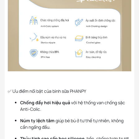
✅ Ưu điểm nổi bật của bình sữa PHANPY
Chống đầy hơi hiệu quả
với hệ thống van chống sặc
Anti-Colic.
Núm ty lệch tâm
giúp bé bú ở tư thế tự nhiên, không
cần ngẩng đầu.
Thủy tinh cao cấp bọc silicone
, bền, chống trơn trượt,